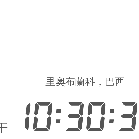
里奧布蘭科，巴西
10:30:
午