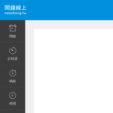
鬧鐘
計時器
碼錶
時間