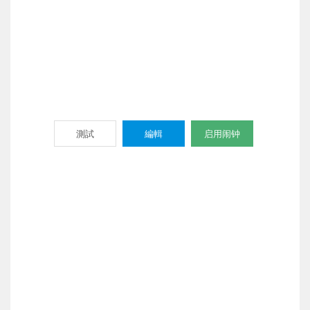
測試
編輯
启用闹钟