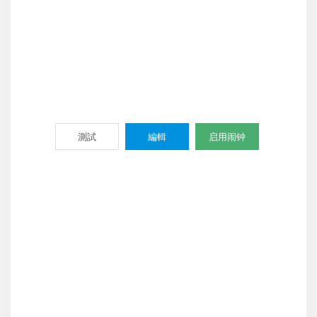
測試
編輯
启用闹钟