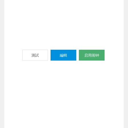
測試
編輯
启用闹钟