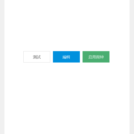
測試
編輯
启用闹钟