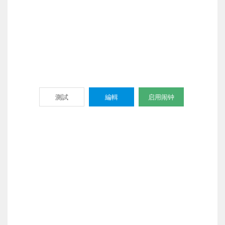
測試
編輯
启用闹钟