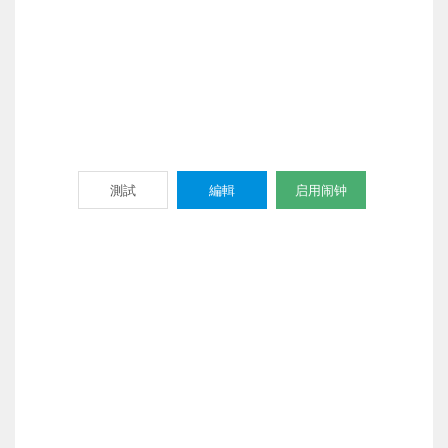
測試
編輯
启用闹钟