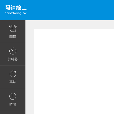
鬧鐘
計時器
碼錶
時間