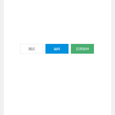
測試
編輯
启用闹钟