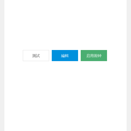
測試
編輯
启用闹钟