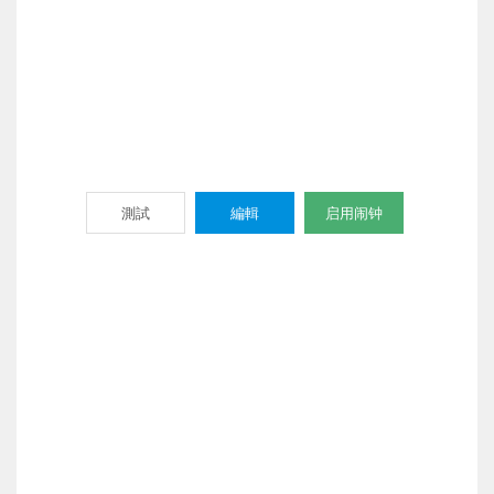
測試
編輯
启用闹钟