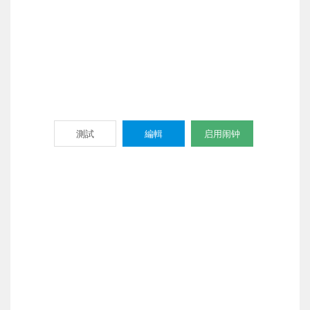
測試
編輯
启用闹钟