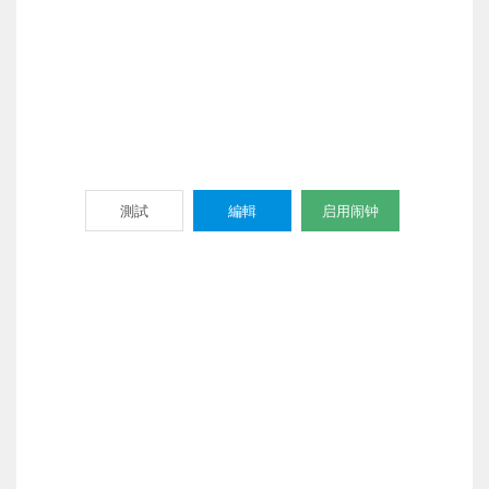
測試
編輯
启用闹钟