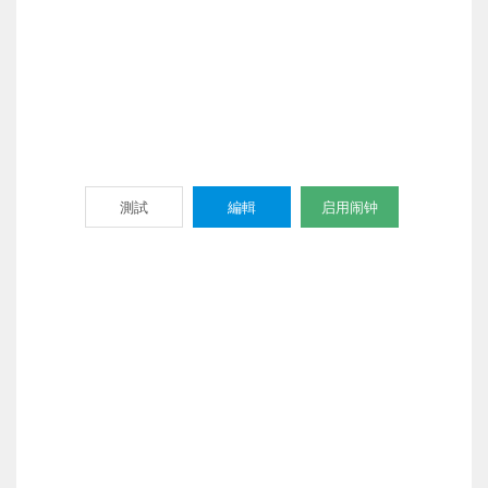
測試
編輯
启用闹钟