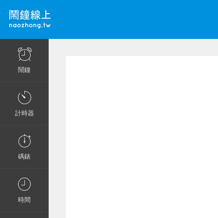
鬧鐘
計時器
碼錶
時間