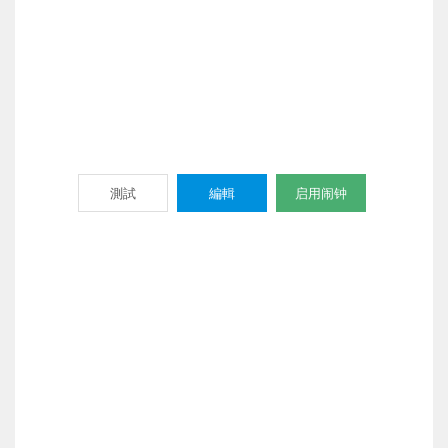
測試
編輯
启用闹钟