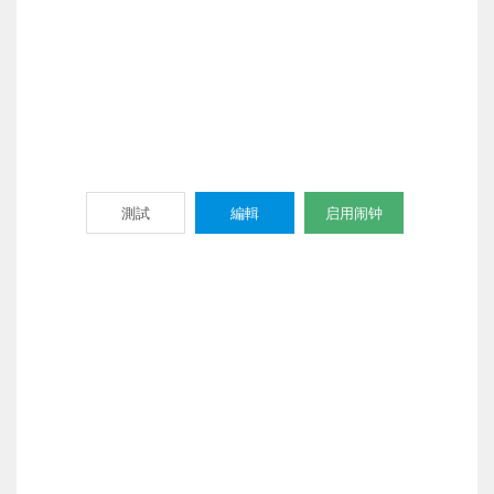
測試
編輯
启用闹钟