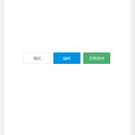
測試
編輯
启用闹钟