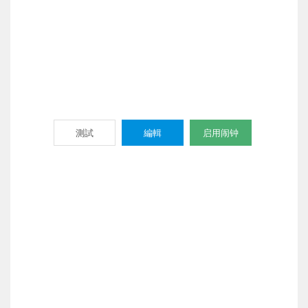
測試
編輯
启用闹钟