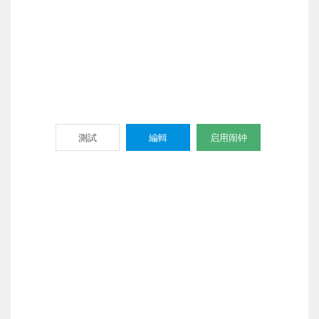
測試
編輯
启用闹钟