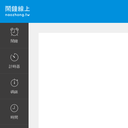
鬧鐘
計時器
碼錶
時間