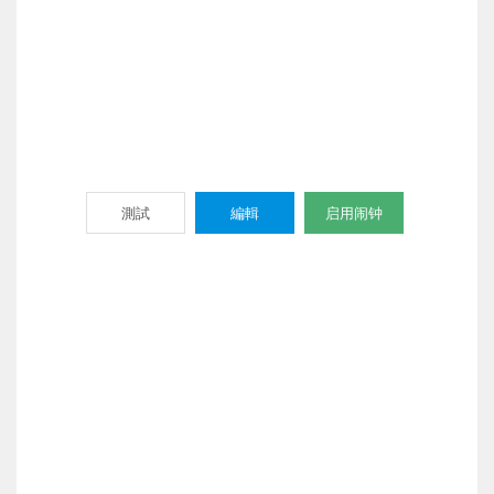
測試
編輯
启用闹钟