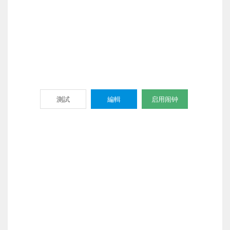
測試
編輯
启用闹钟