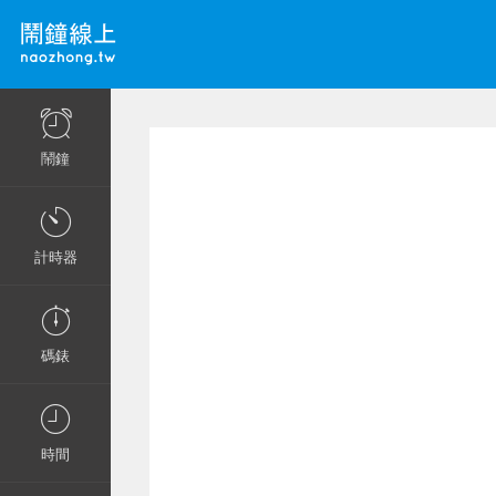
鬧鐘
計時器
碼錶
時間