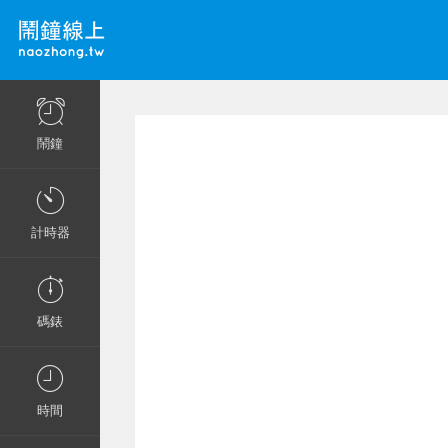
鬧鐘
計時器
碼錶
時間