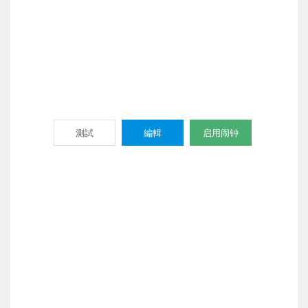
測試
編輯
启用闹钟