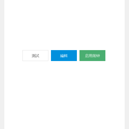
測試
編輯
启用闹钟