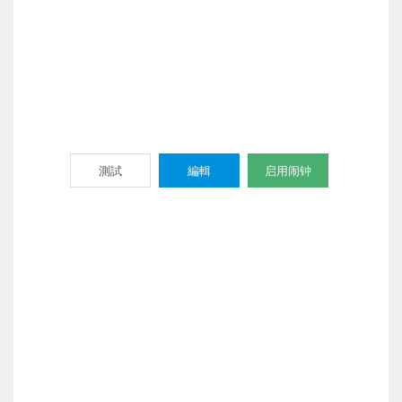
測試
編輯
启用闹钟