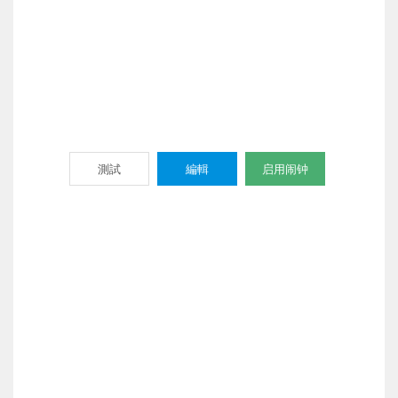
測試
編輯
启用闹钟