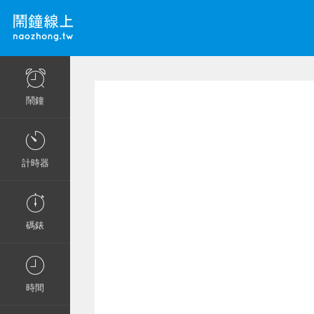
鬧鐘
計時器
碼錶
時間