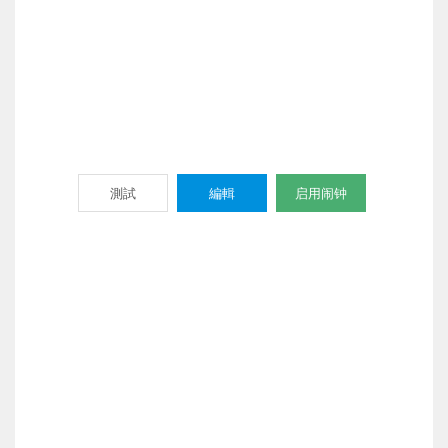
測試
編輯
启用闹钟