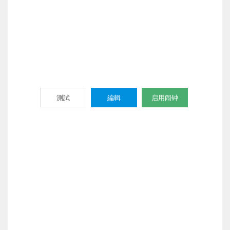
測試
編輯
启用闹钟