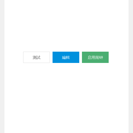
測試
編輯
启用闹钟