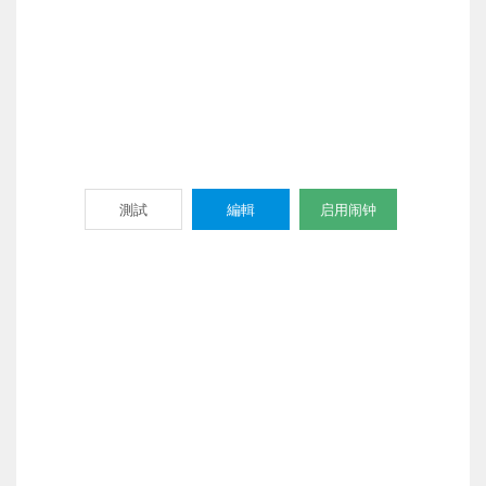
測試
編輯
启用闹钟