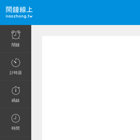
鬧鐘
計時器
碼錶
時間