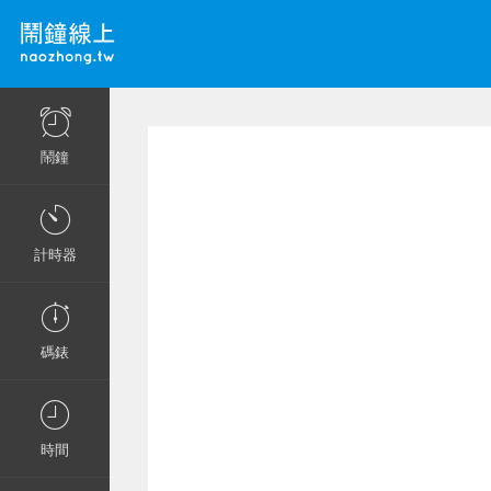
鬧鐘
計時器
碼錶
時間