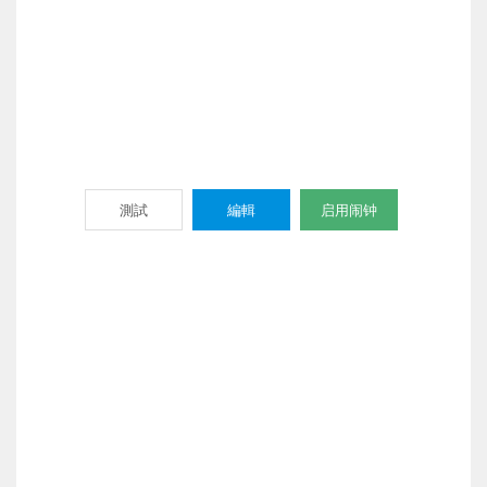
測試
編輯
启用闹钟