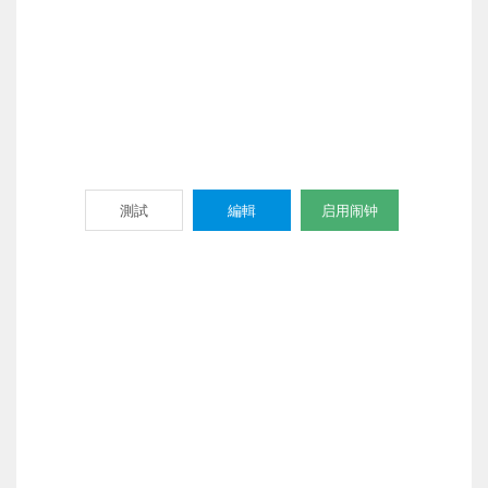
測試
編輯
启用闹钟