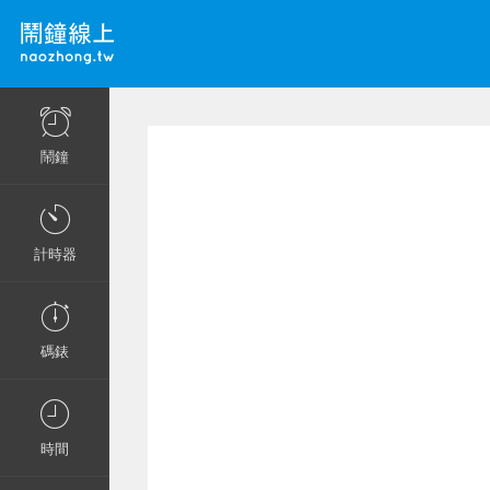
鬧鐘
計時器
碼錶
時間