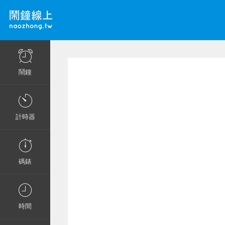
鬧鐘
計時器
碼錶
時間