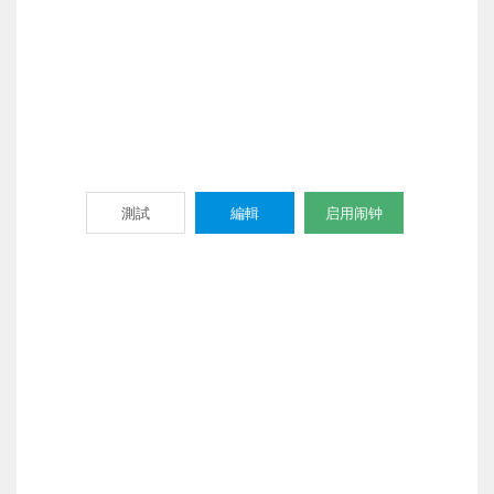
測試
編輯
启用闹钟