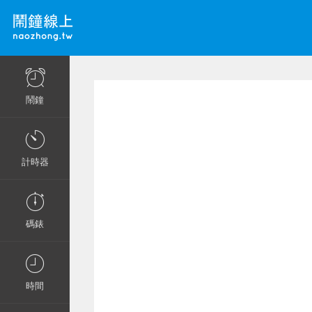
鬧鐘
計時器
碼錶
時間