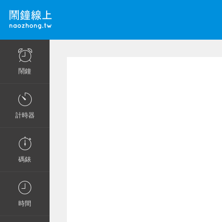
鬧鐘
計時器
碼錶
時間