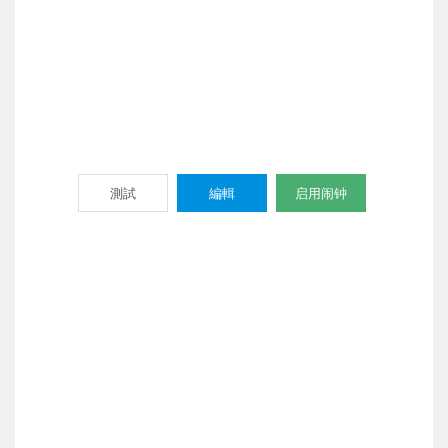
測試
編輯
启用闹钟