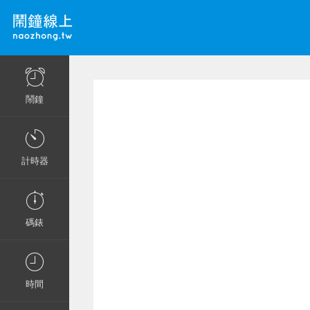
鬧鐘
計時器
碼錶
時間