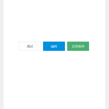
測試
編輯
启用闹钟