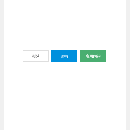
測試
編輯
启用闹钟