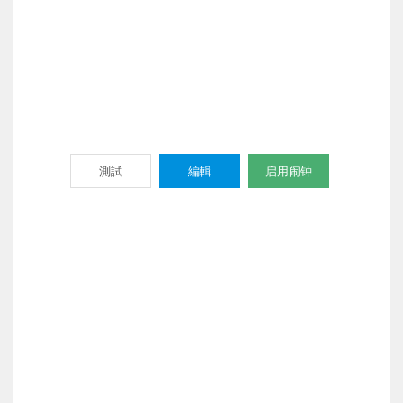
測試
編輯
启用闹钟