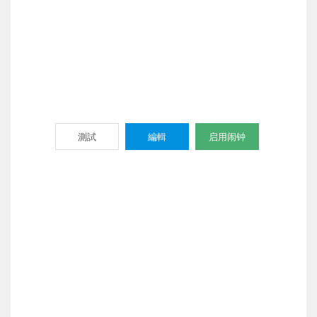
測試
編輯
启用闹钟