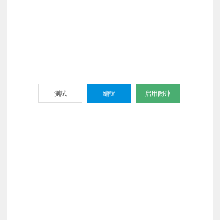
測試
編輯
启用闹钟